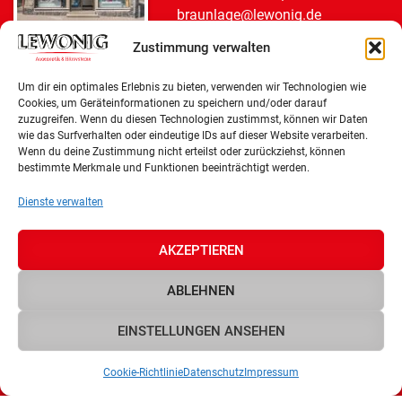
braunlage@lewonig.de
Zustimmung verwalten
Blankenburg
Um dir ein optimales Erlebnis zu bieten, verwenden wir Technologien wie
Cookies, um Geräteinformationen zu speichern und/oder darauf
Ludwig-Rudolf-Straße 5
zuzugreifen. Wenn du diesen Technologien zustimmst, können wir Daten
38889 Blankenburg (Harz)
wie das Surfverhalten oder eindeutige IDs auf dieser Website verarbeiten.
Wenn du deine Zustimmung nicht erteilst oder zurückziehst, können
Telefon:
0 39 44 / 36 26 00
bestimmte Merkmale und Funktionen beeinträchtigt werden.
Telefax: 0 39 44 / 36 26 05
blk@lewonig.de
Dienste verwalten
AKZEPTIEREN
Osterwieck
ABLEHNEN
Mittelstraße 8
38835 Osterwieck
EINSTELLUNGEN ANSEHEN
Telefon:
03 94 21 / 69 99 29
osterwieck@lewonig.de
Cookie-Richtlinie
Datenschutz
Impressum