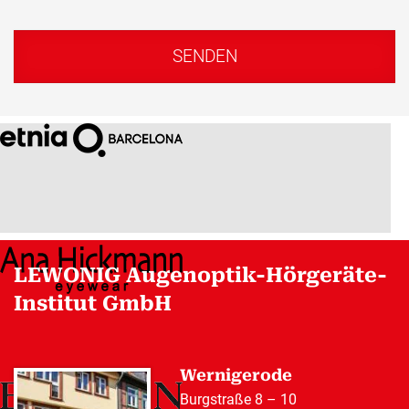
LEWONIG Augenoptik-Hörgeräte-
Institut GmbH
Wernigerode
Burgstraße 8 – 10