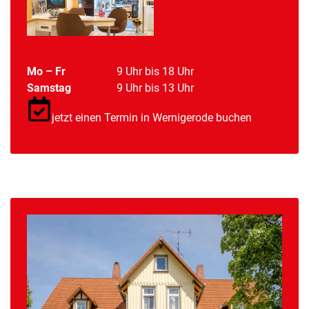
Öffnungszeiten:
Mo – Fr
9 Uhr bis 18 Uhr
Samstag
9 Uhr bis 13 Uhr
jetzt einen Termin in Wernigerode buchen