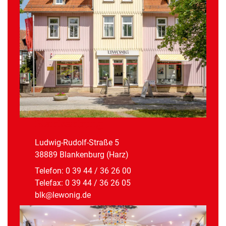
Blankenburg
Ludwig-Rudolf-Straße 5
38889 Blankenburg (Harz)
Telefon:
0 39 44 / 36 26 00
Telefax: 0 39 44 / 36 26 05
blk@lewonig.de