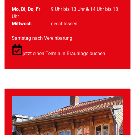
Mo, Di, Do, Fr
9 Uhr bis 13 Uhr & 14 Uhr bis 18
Uhr
Mittwoch
geschlossen
Samstag nach Vereinbarung.
jetzt einen Termin in Braunlage buchen