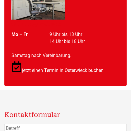
Öffnungszeiten:
Mo – Fr
9 Uhr bis 13 Uhr
14 Uhr bis 18 Uhr
Samstag nach Vereinbarung.
jetzt einen Termin in Osterwieck buchen
Kontaktformular