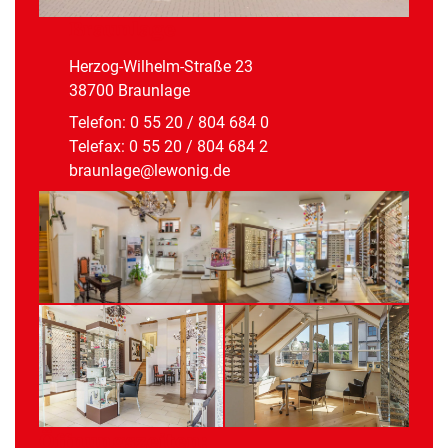
Braunlage
Herzog-Wilhelm-Straße 23
38700 Braunlage
Telefon:
0 55 20 / 804 684 0
Telefax: 0 55 20 / 804 684 2
braunlage@lewonig.de
Öffnungszeiten: