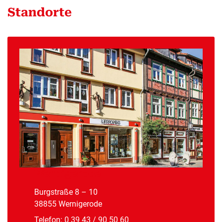
Standorte
Wernigerode
Burgstraße 8 – 10
38855 Wernigerode
Telefon:
0 39 43 / 90 50 60